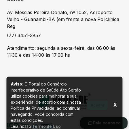
Av. Messias Pereira Donato, nº 1052, Aeroporto
Velho - Guanambi-BA (em frente a nova Policlínica
Reg
(77) 3451-3857
Atendimento: segunda a sexta-feira, das 08:00 às
11:30 e das 14:00 às 17:00 hs
Aviso:
O Portal do Consórcio
Interfederativo de Saúde Alto Sertão
Desenvolvido por
utiliza cookies para melhorar a sua
experiência, de acordo com a nossa
X
Aceitar
Política de Privacidade, ao continuar
navegando, você concorda com
estas condições.
Fale conosco
Leia nosso
Termo de Uso
.