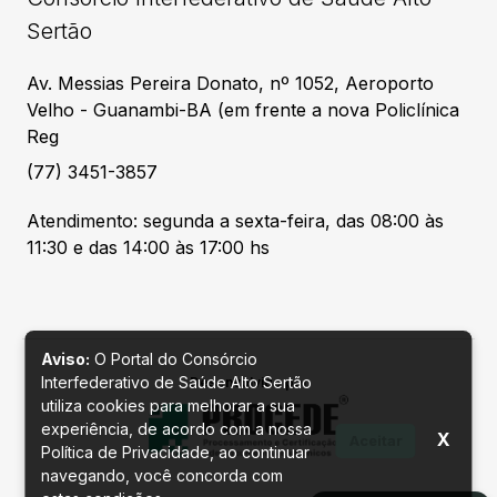
Sertão
Av. Messias Pereira Donato, nº 1052, Aeroporto
Velho - Guanambi-BA (em frente a nova Policlínica
Reg
(77) 3451-3857
Atendimento: segunda a sexta-feira, das 08:00 às
11:30 e das 14:00 às 17:00 hs
Aviso:
O Portal do Consórcio
Interfederativo de Saúde Alto Sertão
Desenvolvido por
utiliza cookies para melhorar a sua
experiência, de acordo com a nossa
X
Aceitar
Política de Privacidade, ao continuar
navegando, você concorda com