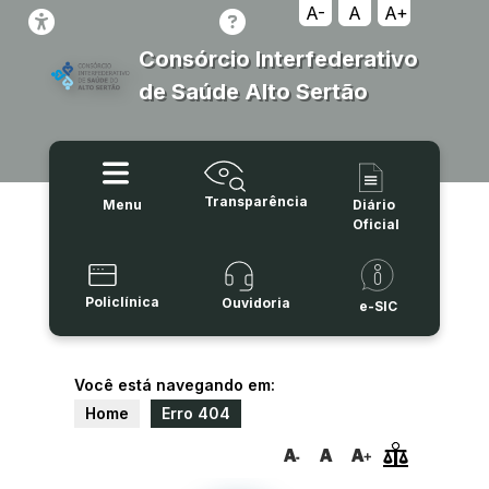
A-
A
A+
Consórcio Interfederativo
de Saúde Alto Sertão
Transparência
Menu
Diário
Oficial
Policlínica
Ouvidoria
e-SIC
Você está navegando em:
Home
Erro 404